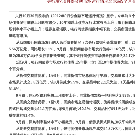
央行发布9月份金融市场运行情况显示前9个月
央行10月30日发布的《2012年9月份金融市场运行情况》显示，今年前
场债券发行量较上月略有减少，10年期以上债券发行比重有所上升；银行间市
场利率水平小幅上升；现券交易活跃，银行间债券指数小幅下跌，交易所国债指
量略有增加。
从我国银行间市场发行的人民币债券情况（含央行票据和企业债券）看，201
5.56万亿元，同比增长1.1%。9月份，银行间债券市场发行债券7116亿元，较
量为25.0万亿元(含央行票据托管量)，其中银行间债券市场债券托管量为24.1
1至9月，银行间债券市场发行的债券以5年期（含）至10年期债券为主。9月
个百分点。
从拆借交易情况看，1至9月，同业拆借市场总体运行平稳，交易量累计为36.2
市场累计成交3.8万亿元，较8月份减少5.5%。交易品种仍以1天为主，1天品
81.6%。
9月份，同业拆借利率较上月略有上升，同业拆借加权平均利率为2.93%，
从回购交易情况看，1至9月，回购市场交易相对活跃，债券质押式回购成交103
押式回购成交量为11.1万亿元，较8月份减少10.1%。交易品种仍以1天为主，
成交量的81.4%。
9月份，回购利率整体水平小幅微升。9月份，债券质押式回购加权平均利率为3
从现券交易情况看，1至9月，银行间债券市场现券成交54.8万亿元，同比增加