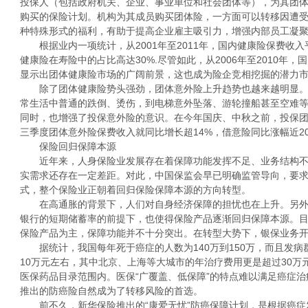
投保人（包括政府机关、企业、事业单位和社会团体等），为其团
购买的保险计划。机构为其成员购买团体险，一方面可以转移因遭
种特殊形式的福利，有助于提高企业雇主吸引力，增强内部员工凝
根据业内一项统计，从2001年至2011年，国内健康险保费收入
健康险在寿险中的占比高达30%.尽管如此，从2006年至2010年
显示出团体健康险市场的广阔前景，这也成为险企竞相挖掘的潜力
除了团体健康险势头强劲，团体意外险上升趋势也越来越明显。
常生活中普通的跌倒、烫伤，到电梯意外坠落、游轮撞船甚至空难
同时，也增强了投保意外险的意识。在今年国庆、中秋之前，投保
三季度团体意外险保费收入就同比增长超14%，借意险同比涨幅近2
保险回归保障本源
近年来，人身保险业发展存在着保障功能发挥不足、业务结构不
实需求还存在一定差距。对此，中国保监会早已明确监管导向，要
式，整个保险业正朝着回归保险保障本源的方向转型。
在高通胀的背景下，人们对自身经济保障的担忧也在上升。另外
银行的短期储蓄率的前提下，也使得保险产品逐渐回归保障本源。
保险产品为主，保障功能并不十分突出。在转型大势下，银保业务开
据统计，我国每年死于癌症的人数为140万到150万，而且发病
10万元左右，其中北京、上海等大城市的年治疗费用更是超过30万
医保药品目录范围内。医保“广覆盖、低保障”的特点难以满足癌症
推出的防癌险自然成为了转移风险的首选。
前不久，新华保险推出的“康爱无忧”防癌保障计划，是根据癌症