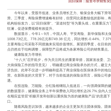
回归保障：险资寻求销售突
今年以来，受股市低迷、业务员增长乏力、银保业务大幅下滑等
滑。三季度，寿险保费增速略有好转，但受同比基数较低的影响，
机构纷纷发力，以“回归保障”、“渠道转型”等为重头戏，在重重压
狂澜，促进保费规模有效提升。
数据显示，今年1～9月，中国人寿、平安寿险、新华保险和太保寿险
1008.73亿元、778.26亿元和749.38 亿元，同比增长-0.44%、7.
主要寿险公司采取不同措施来实现价值增长。展望四季度，在目前
点仍然在于结构调整，保障型产品将成为各家寿险公司的销售重点
健康险发力寻增长
“十八大”召开前夕，作为关注民生的重要举措，国家发改委、卫
大病保险工作的指导意见》，明确通过商业保险承办的方式，建立
济负担。此举不仅进一步明确和提高了商业保险在医保体系中的地
营。在新医改的大背景下，对于当前低迷的保险业而言，保险公司
遇。
在投连险、万能险、分红险相继陷入低迷后，一向强调保障的健
的数据显示，健康险业务上半年保费收入同比增长达26.7%.业内
在顺应监管层“积极开发和创新以重疾险为首的健康险产品”的意愿
口。
随着风险意识加强，越来越多的企业主更加关注团体保险。团体