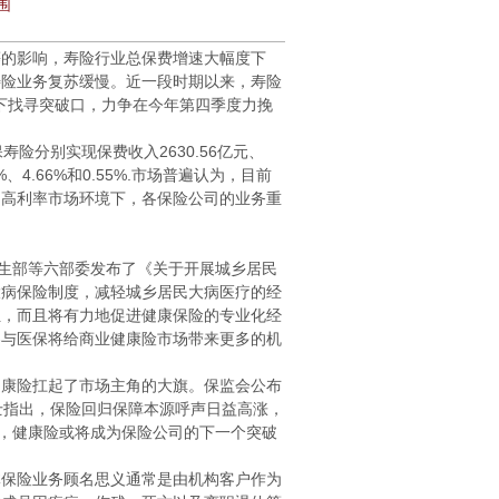
围
的影响，寿险行业总保费增速大幅度下
寿险业务复苏缓慢。近一段时期以来，寿险
力下找寻突破口，力争在今年第四季度力挽
分别实现保费收入2630.56亿元、
37%、4.66%和0.55%.市场普遍认为，目前
的高利率市场环境下，各保险公司的业务重
。
生部等六部委发布了《关于开展城乡居民
大病保险制度，减轻城乡居民大病医疗的经
位，而且将有力地促进健康保险的专业化经
参与医保将给商业健康险市场带来更多的机
康险扛起了市场主角的大旗。保监会公布
人士指出，保险回归保障本源呼声日益高涨，
下，健康险或将成为保险公司的下一个突破
保险业务顾名思义通常是由机构客户作为