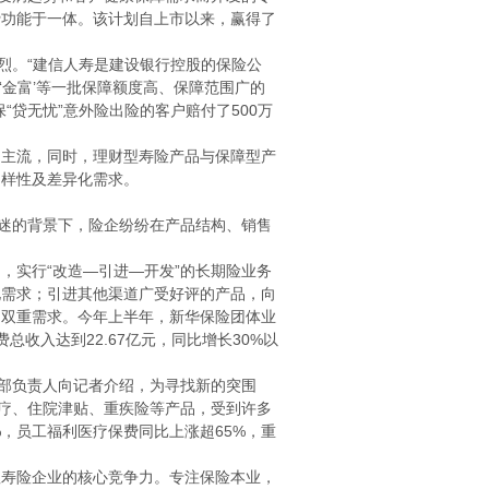
费功能于一体。该计划自上市以来，赢得了
烈。“建信人寿是建设银行控股的保险公
、‘金富’等一批保障额度高、保障范围广的
“贷无忧”意外险出险的客户赔付了500万
主流，同时，理财型寿险产品与保障型产
多样性及差异化需求。
迷的背景下，险企纷纷在产品结构、销售
实行“改造—引进—开发”的长期险业务
化需求；引进其他渠道广受好评的产品，向
的双重需求。今年上半年，新华保险团体业
收入达到22.67亿元，同比增长30%以
部负责人向记者介绍，为寻找新的突围
医疗、住院津贴、重疾险等产品，受到许多
，员工福利医疗保费同比上涨超65%，重
寿险企业的核心竞争力。专注保险本业，