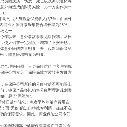
体成员因疾病、伤残、死亡以及离职退休等
受意外而造成的财务风险，另一方面作为一
聚力。
平均约占人身险总保费收入的7%，而国外
，国内商业团体健康险年复合增长率为23%，
市场之一。
今年以来，意外事故屡屡见诸报端，从日
等，使人们在一定程度上增加了不安全感，
团体意外险的数量明显上升，仅新华保险第
0%，航意险增幅尤为明显。
尽合理等问题，人身保险供给与客户的现
求保险公司立足于保险保障本质转变发展方
，在保险公司所给的分红收益不可能跟上
目前，银保产品多以销售分红型理财规划类
始打起了“保障牌”。
群体日益年轻化；患者平均年治疗费用在
元；而“天价”的进口特效专利药，往往不在
治疗的保障需求。因此，商业保险公司专门
发病趋势和客户健康保障需求而开发的专